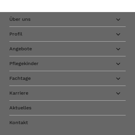
Unterme
Über uns
anzeigen
Unterme
Profil
anzeigen
Unterme
Angebote
anzeigen
Unterme
Pflegekinder
anzeigen
Unterme
Fachtage
anzeigen
Unterme
Karriere
anzeigen
Aktuelles
Kontakt