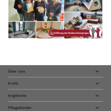
Unterme
Über uns
anzeigen
Unterme
Profil
anzeigen
Unterme
Angebote
anzeigen
Unterme
Pflegekinder
anzeigen