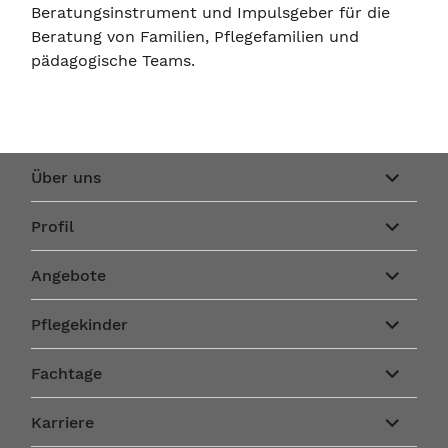
Beratungsinstrument und Impulsgeber für die
Beratung von Familien, Pflegefamilien und
pädagogische Teams.
Unterme
Über uns
anzeigen
Unterme
Profil
anzeigen
Unterme
Angebote
anzeigen
Unterme
Pflegekinder
anzeigen
Unterme
Fachtage
anzeigen
Unterme
Karriere
anzeigen