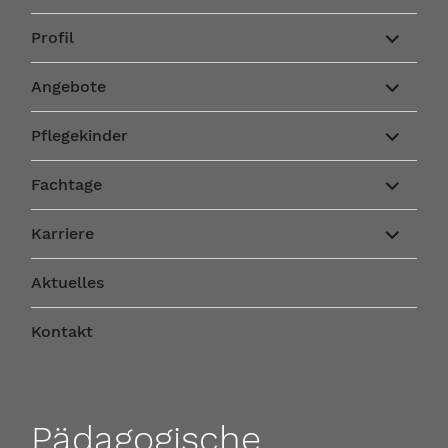
Unterme
Profil
anzeigen
Unterme
Angebote
anzeigen
Unterme
Pflegekinder
anzeigen
Unterme
Fachtage
anzeigen
Unterme
Karriere
anzeigen
Aktuelles
Kontakt
Pädagogische