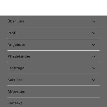
Unterme
Über uns
anzeigen
Unterme
Profil
anzeigen
Unterme
Angebote
anzeigen
Unterme
Pflegekinder
anzeigen
Unterme
Fachtage
anzeigen
Unterme
Karriere
anzeigen
Aktuelles
Kontakt